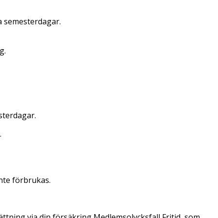
da semesterdagar.
g.
sterdagar.
.
nte förbrukas.
ttning via din försäkring Medlemsolycksfall Fritid, som