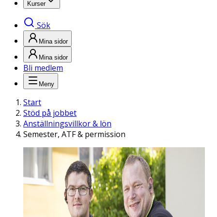
Kurser
Sök
Mina sidor
Mina sidor
Bli medlem
Meny
Start
Stöd på jobbet
Anställningsvillkor & lön
Semester, ATF & permission