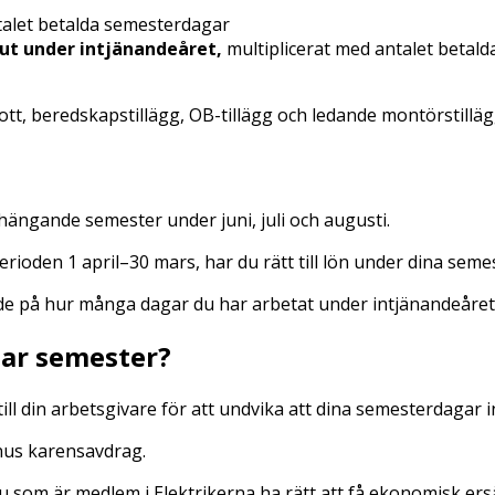
ntalet betalda semesterdagar
 ut under intjänandeåret,
multiplicerat med antalet betal
tt, beredskapstillägg, OB-tillägg och ledande montörstilläg
nhängande semester under juni, juli och augusti.
rioden 1 april–30 mars, har du rätt till lön under dina seme
ade på hur många dagar du har arbetat under intjänandeåret
har semester?
ill din arbetsgivare för att undvika att dina semesterdagar i
inus karensavdrag.
 som är medlem i Elektrikerna ha rätt att få ekonomisk ersä