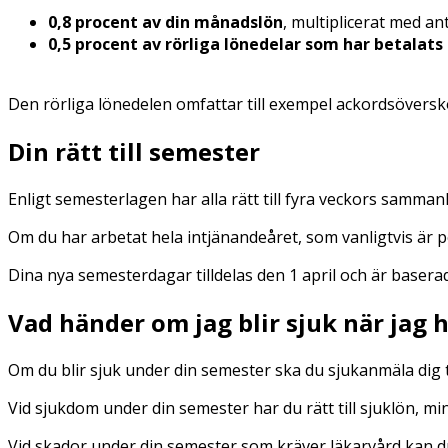
0,8 procent av din månadslön
, multiplicerat med a
0,5 procent av rörliga lönedelar som har betalats
Den rörliga lönedelen omfattar till exempel ackordsöversko
Din rätt till semeste
r
Enligt semesterlagen har alla rätt till fyra veckors samma
Om du har arbetat hela intjänandeåret, som vanligtvis är pe
Dina nya semesterdagar tilldelas den 1 april och är baser
Vad händer om jag blir sjuk när jag 
Om du blir sjuk under din semester ska du sjukanmäla dig t
Vid sjukdom under din semester har du rätt till sjuklön, m
Vid skador under din semester som kräver läkarvård kan du