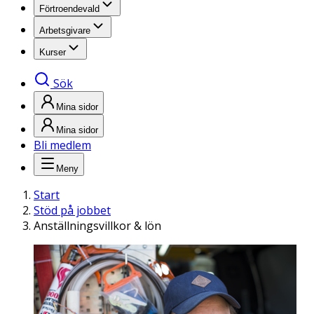
Förtroendevald
Arbetsgivare
Kurser
Sök
Mina sidor
Mina sidor
Bli medlem
Meny
Start
Stöd på jobbet
Anställningsvillkor & lön