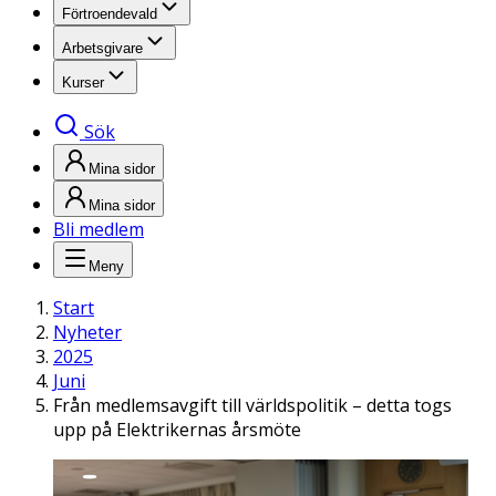
Förtroendevald
Arbetsgivare
Kurser
Sök
Mina sidor
Mina sidor
Bli medlem
Meny
Start
Nyheter
2025
Juni
Från medlemsavgift till världspolitik – detta togs
upp på Elektrikernas årsmöte