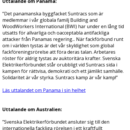
Uttalande om Panama:
”Det panamanska byggfacket Suntracs som är
medlemmar i vår globala familj Building and
WoodWorkers International (BWI) har under en lång tid
utsatts för allvarliga och oacceptabla antifackliga
attacker från Panamas regering... När fackförbund runt
om i världen tystas är det vår skyldighet som global
fackföreningsrörelse att föra deras talan. Arbetares
röster för aldrig tystas av auktoritära krafter. Svenska
Elektrikerförbundet står orubbligt vid Suntracs sida i
kampen för rättvisa, demokrati och ett jämlikt samhälle.
Solidaritet är vår styrka. Suntracs kamp är vår kamp!”
Läs uttalandet om Panama i sin helhet
Uttalande om Australien:
”Svenska Elektrikerförbundet ansluter sig till den
internationella fackliga rörelsen i ett kraftfullt