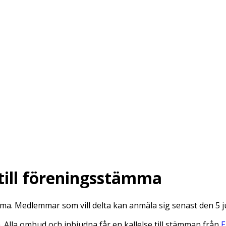
 till föreningsstämma
mma. Medlemmar som vill delta kan anmäla sig senast den 5 j
lla ombud och inbjudna får en kallelse till stämman från
E