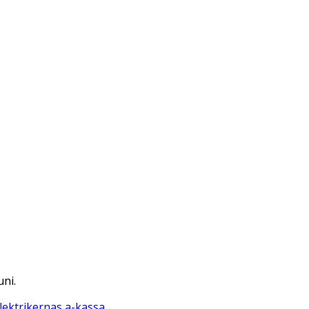
uni.
lektrikernas a-kassa
.