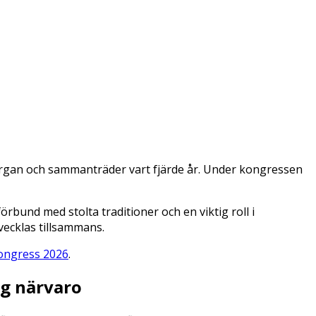
organ och sammanträder vart fjärde år. Under kongressen
förbund med stolta traditioner och en viktig roll i
tvecklas tillsammans.
kongress 2026
.
lig närvaro