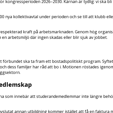
 kongressperioden 2026–2030. Kärnan är tydlig: vi ska bli f
0 nya kollektivavtal under perioden och se till att klubb el
 respekterad kraft på arbetsmarknaden. Genom hög organisati
 en arbetsmiljö där ingen skadas eller blir sjuk av jobbet.
t förbundet ska ta fram ett bostadspolitiskt program. Syft
 dess familjer har råd att bo i. Motionen röstades igeno
yggsektorn.
medlemskap
rna som innebär att studerandemedlemmar inte längre behö
lutat annan utbildning kommer istället att få en faktura