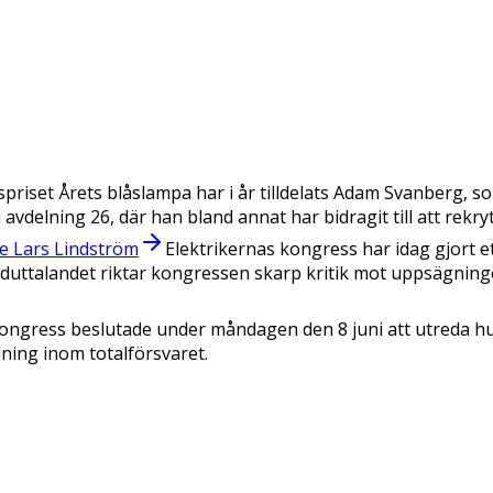
priset Årets blåslampa har i år tilldelats Adam Svanberg, s
i avdelning 26, där han bland annat har bidragit till att re
gde Lars Lindström
Elektrikernas kongress har idag gjort 
töduttalandet riktar kongressen skarp kritik mot uppsägninge
kongress beslutade under måndagen den 8 juni att utreda hur
ning inom totalförsvaret.