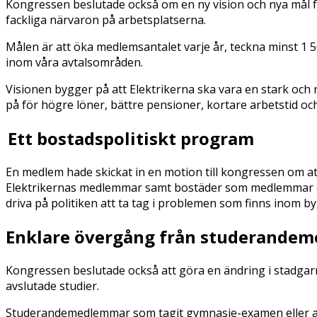
Kongressen beslutade också om en ny vision och nya mål för
fackliga närvaron på arbetsplatserna.
Målen är att öka medlemsantalet varje år, teckna minst 1 50
inom våra avtalsområden.
Visionen bygger på att Elektrikerna ska vara en stark och
på för högre löner, bättre pensioner, kortare arbetstid och
Ett bostadspolitiskt program
En medlem hade skickat in en motion till kongressen om at
Elektrikernas medlemmar samt bostäder som medlemmar och
driva på politiken att ta tag i problemen som finns inom b
Enklare övergång från studerande
Kongressen beslutade också att göra en ändring i stadga
avslutade studier.
Studerandemedlemmar som tagit gymnasie-examen eller avs