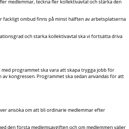
ler medlemmar, teckna fler kollektivavtal och stärka den
ler fackligt ombud finns på minst hälften av arbetsplatserna
onsgrad och starka kollektivavtal ska vi fortsätta driva
et med programmet ska vara att skapa trygga jobb för
m av kongressen. Programmet ska sedan användas för att
ver ansöka om att bli ordinarie medlemmar efter
 med den första medlemsavgiften och om medlemmen väljer