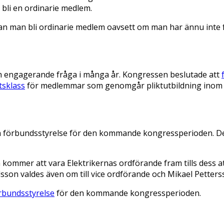
 bli en ordinarie medlem.
man bli ordinarie medlem oavsett om man har ännu inte fåt
ch engagerande fråga i många år. Kongressen beslutade att
tsklass
för medlemmar som genomgår pliktutbildning inom to
h förbundsstyrelse för den kommande kongressperioden. Den
ommer att vara Elektrikernas ordförande fram tills dess att
son valdes även om till vice ordförande och Mikael Pettersso
rbundsstyrelse
för den kommande kongressperioden.