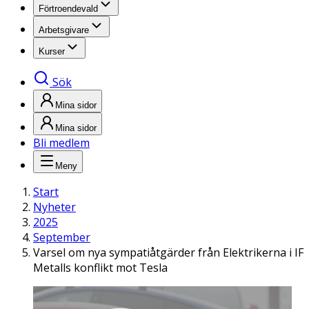
Förtroendevald
Arbetsgivare
Kurser
Sök
Mina sidor
Mina sidor
Bli medlem
Meny
Start
Nyheter
2025
September
Varsel om nya sympatiåtgärder från Elektrikerna i IF
Metalls konflikt mot Tesla