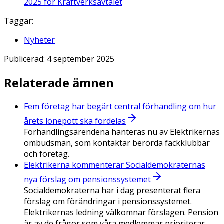
2025 för Kraftverksavtalet
Taggar:
Nyheter
Publicerad:
4 september 2025
Relaterade ämnen
Fem företag har begärt central förhandling om hur
årets lönepott ska fördelas
Förhandlingsärendena hanteras nu av Elektrikernas
ombudsmän, som kontaktar berörda fackklubbar
och företag.
Elektrikerna kommenterar Socialdemokraternas
nya förslag om pensionssystemet
Socialdemokraterna har i dag presenterat flera
förslag om förändringar i pensionssystemet.
Elektrikernas ledning välkomnar förslagen. Pension
är av de frågor som våra medlemmar prioriterar