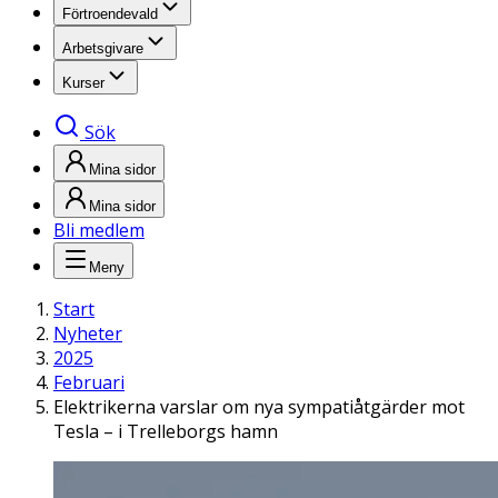
Förtroendevald
Arbetsgivare
Kurser
Sök
Mina sidor
Mina sidor
Bli medlem
Meny
Start
Nyheter
2025
Februari
Elektrikerna varslar om nya sympatiåtgärder mot
Tesla – i Trelleborgs hamn