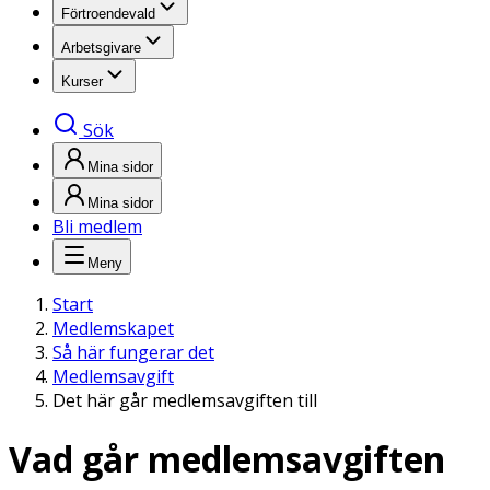
Förtroendevald
Arbetsgivare
Kurser
Sök
Mina sidor
Mina sidor
Bli medlem
Meny
Start
Medlemskapet
Så här fungerar det
Medlemsavgift
Det här går medlemsavgiften till
Vad går medlemsavgiften