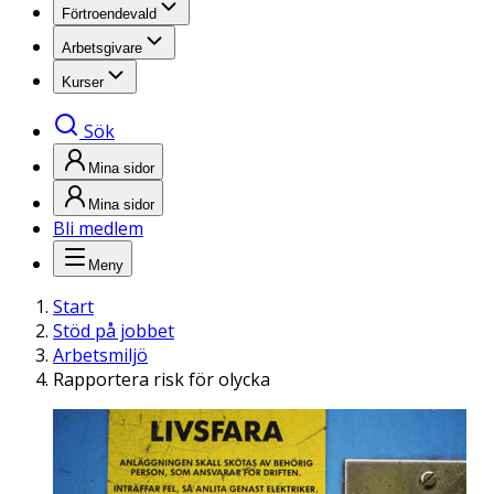
Förtroendevald
Arbetsgivare
Kurser
Sök
Mina sidor
Mina sidor
Bli medlem
Meny
Start
Stöd på jobbet
Arbetsmiljö
Rapportera risk för olycka