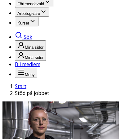
Förtroendevald
Arbetsgivare
Kurser
Sök
Mina sidor
Mina sidor
Bli medlem
Meny
Start
Stöd på jobbet