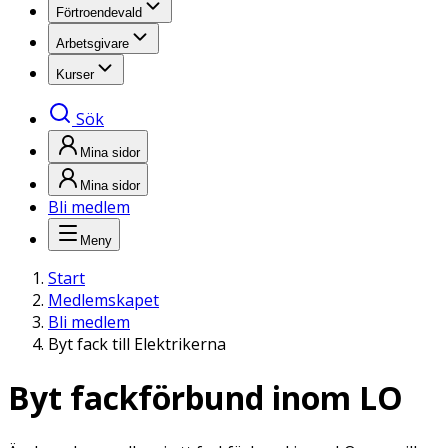
Förtroendevald
Arbetsgivare
Kurser
Sök
Mina sidor
Mina sidor
Bli medlem
Meny
Start
Medlemskapet
Bli medlem
Byt fack till Elektrikerna
Byt fackförbund inom LO